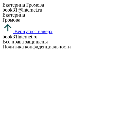
Перейти
Екатерина Громова
book31@internet.ru
к
Екатерина
содержимому
Громова
Вернуться наверх
book31internet.ru
Все права защищены
Политика конфиденциальности